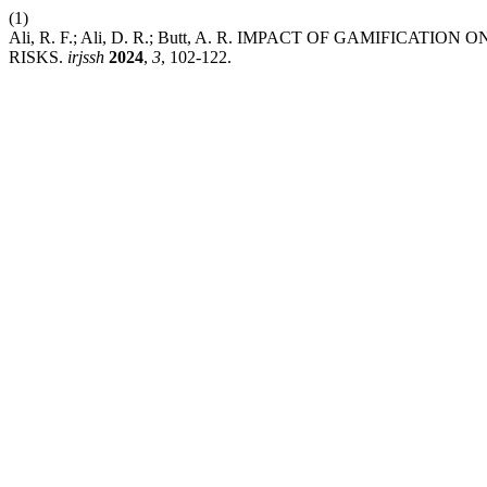
(1)
Ali, R. F.; Ali, D. R.; Butt, A. R. IMPACT OF GAMIFIC
RISKS.
irjssh
2024
,
3
, 102-122.